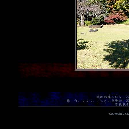
季節の移ろいを、
梅、桜、つつじ、さつき、燕子花、
春夏秋
Copyright(C) 