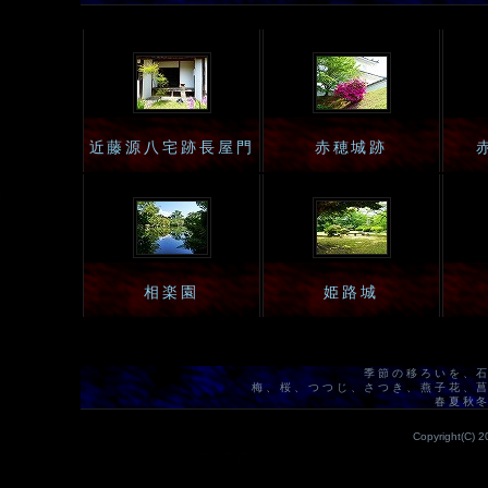
近藤源八宅跡長屋門
赤穂城跡
相楽園
姫路城
季節の移ろいを、
梅、桜、つつじ、さつき、燕子花、
春夏秋
Copyright(C) 