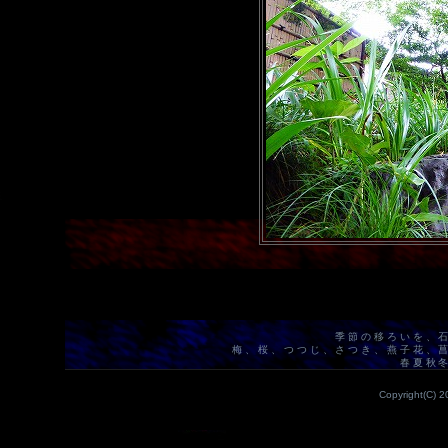
季節の移ろいを、
梅、桜、つつじ、さつき、燕子花、
春夏秋
Copyright(C) 