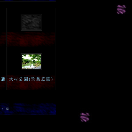
菖蒲
大村公園(玖島庭園)
、紅葉