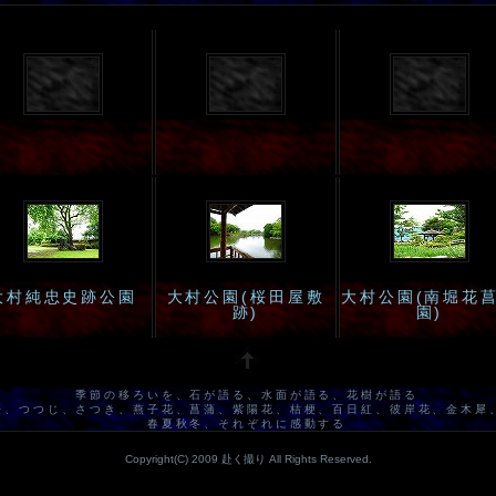
大村純忠史跡公園
大村公園(桜田屋敷
大村公園(南堀花
跡)
園)
季節の移ろいを、石が語る、水面が語る、花樹が語る
桜、つつじ、さつき、燕子花、菖蒲、紫陽花、桔梗、百日紅、彼岸花、金木犀
春夏秋冬、それぞれに感動する
Copyright(C) 2009 赴く撮り All Rights Reserved.