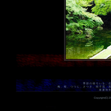
季節の移ろいを、
梅、桜、つつじ、さつき、燕子花、
春夏秋
Copyright(C) 