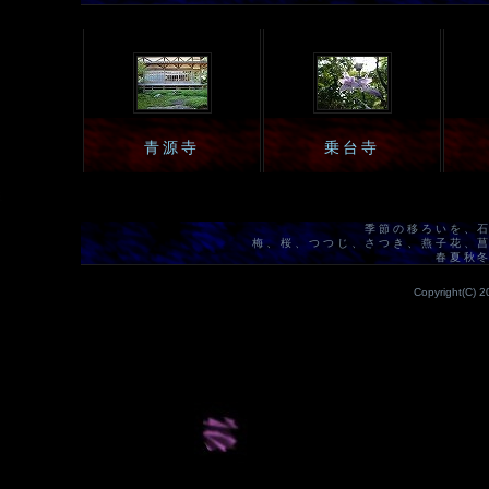
青源寺
乗台寺
季節の移ろいを、
梅、桜、つつじ、さつき、燕子花、
春夏秋
Copyright(C) 