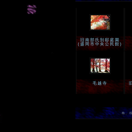
旧南部氏別邸庭園
(盛岡市中央公民館)
毛越寺
梅、