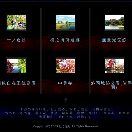
一ノ倉邸
柳之御所遺跡
無量光院跡
旧観自在王院庭園
中尊寺
盛岡城跡公園(岩
園)
季節の移ろいを、石が語る、水面が語る、花樹が語る
桜、つつじ、さつき、燕子花、菖蒲、紫陽花、桔梗、百日紅、彼岸花、金木犀
春夏秋冬、それぞれに感動する
Copyright(C) 2009 赴く撮り All Rights Reserved.