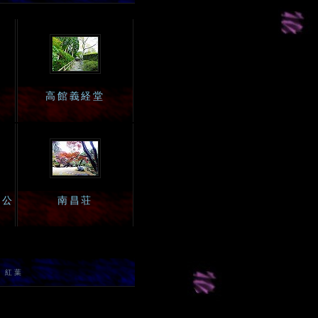
高館義経堂
手公
南昌荘
、紅葉