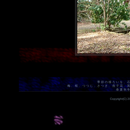
季節の移ろいを、
梅、桜、つつじ、さつき、燕子花、
春夏秋
Copyright(C) 