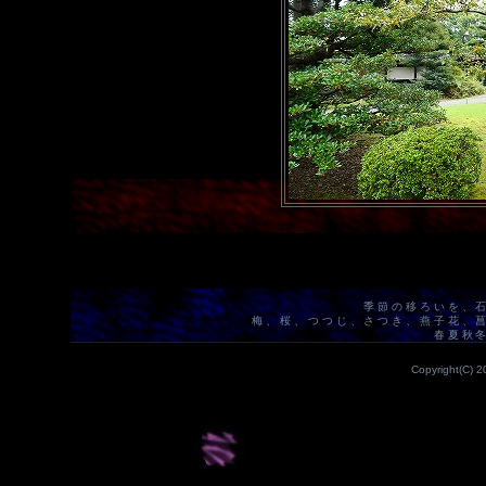
季節の移ろいを、
梅、桜、つつじ、さつき、燕子花、
春夏秋
Copyright(C) 