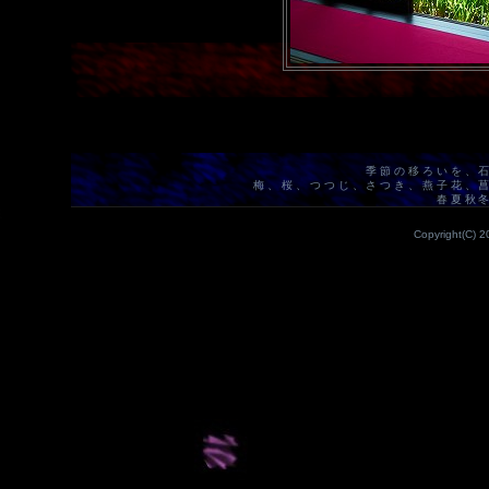
季節の移ろいを、
梅、桜、つつじ、さつき、燕子花、
春夏秋
Copyright(C) 