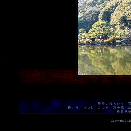
季節の移ろいを、
梅、桜、つつじ、さつき、燕子花、
春夏秋
Copyright(C) 