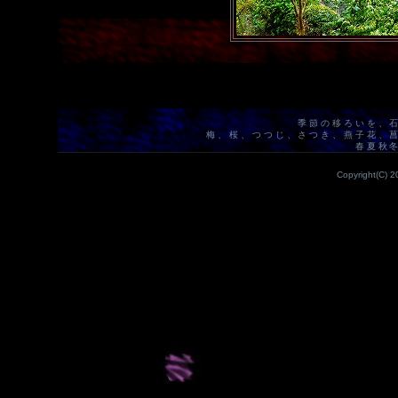
季節の移ろいを、
梅、桜、つつじ、さつき、燕子花、
春夏秋
Copyright(C) 