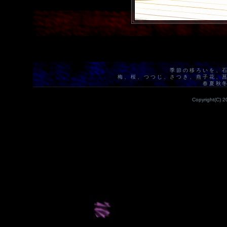
季節の移ろいを、
梅、桜、つつじ、さつき、燕子花、
春夏秋
Copyright(C) 