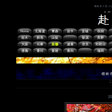
檀林寺で見つ
檀林
こ
2