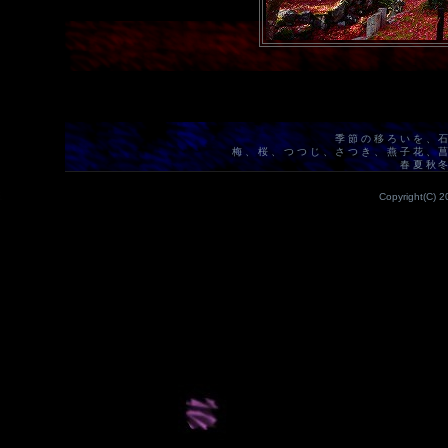
季節の移ろいを、
梅、桜、つつじ、さつき、燕子花、
春夏秋
Copyright(C) 