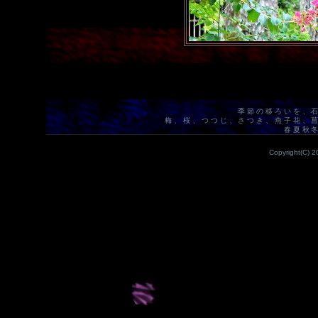
季節の移ろいを、
梅、桜、つつじ、さつき、燕子花、
春夏秋
Copyright(C) 