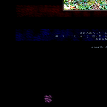
季節の移ろいを、
梅、桜、つつじ、さつき、燕子花、
春夏秋
Copyright(C) 