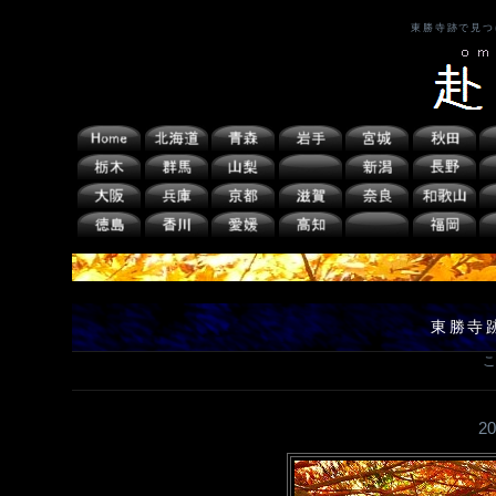
東勝寺跡で見つ
東勝寺
こ
2