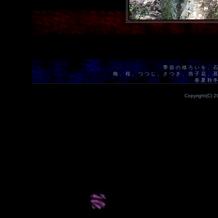
季節の移ろいを、
梅、桜、つつじ、さつき、燕子花、
春夏秋
Copyright(C) 