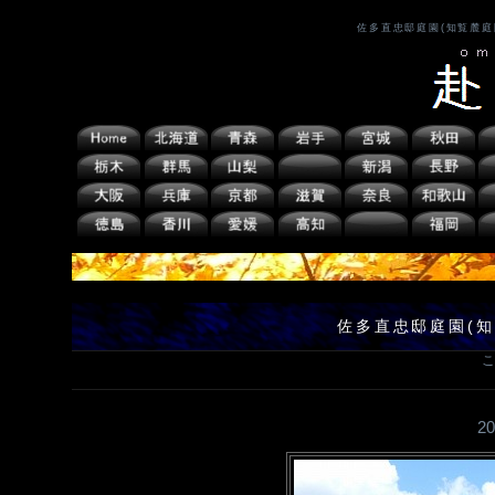
佐多直忠邸庭園(知覧麓
佐多直忠邸庭園(
こ
2