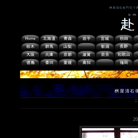
桝屋清右衛門宅で
桝屋清右
こ
2