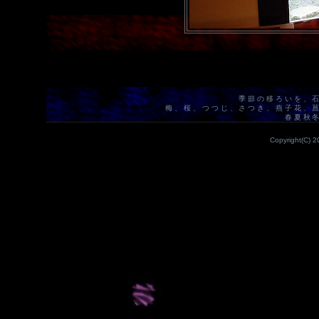
季節の移ろいを、
梅、桜、つつじ、さつき、燕子花、
春夏秋
Copyright(C) 