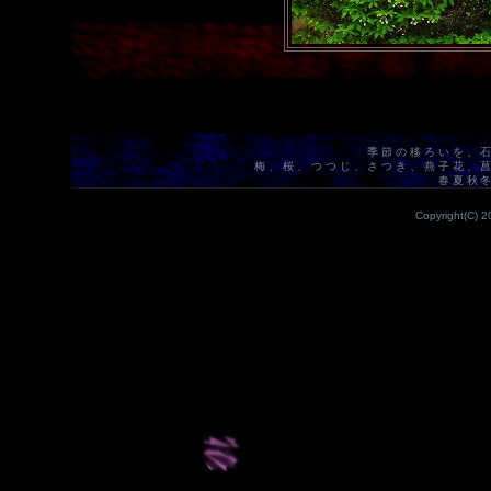
季節の移ろいを、
梅、桜、つつじ、さつき、燕子花、
春夏秋
Copyright(C) 