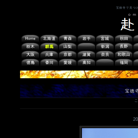
宝徳寺で見つ
宝徳
こ
2